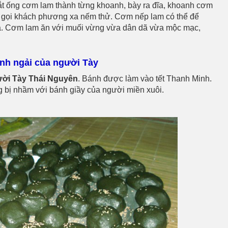
 cắt ống cơm lam thành từng khoanh, bày ra đĩa, khoanh cơm
 gọi khách phương xa nếm thử. Cơm nếp lam có thể để
ữa. Cơm lam ăn với muối vừng vừa dân dã vừa mộc mạc,
ánh ngải của người Tày
ười Tày Thái Nguyên
. Bánh được làm vào tết Thanh Minh.
g bị nhầm với bánh giầy của người miền xuôi.