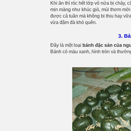
Khi ăn thì róc hết lớp vỏ nứa bị cháy,
mịn màng như khúc giò, mùi thơm mời
được cả tuần mà không bị thiu hay v
vừa đậm đà khó quên.
3. B
Đây là một loại
bánh đặc sản của ng
Bánh có màu xanh, hình tròn và thườn