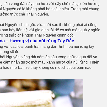
ng của vùng đất này phù hợp với cây chè mà tạo lên hương
ái Nguyên có lẽ không phải bàn cãi nhiều. Trong mỗi chúng
thưởng thức chè Thái Nguyên.
hái Nguyên chính gốc vừa mới sao thì không phải ai cũng
 bạn hãy liên hệ với gia đình tôi để có một món quà ý nghĩa
hưởng thức chè ngon Thái Nguyên chính gốc.
óa – Hương vị của núi rừng Tây Bắc
g với các loại bánh trái mang đậm tinh hoa núi rừng tây
trong số đó
hái Nguyên, vùng đất nằm ẩn sâu trong những quả đồi và
sẽ cảm nhận được một màu xanh mướt của núi rừng. Thiên
và hầu như bạn sẽ thấy không có một chút bụi bặm nào.