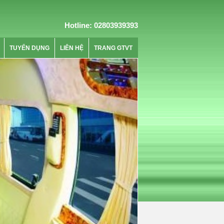
Hotline: 02803939393
TUYỂN DỤNG
LIÊN HỆ
TRANG GTVT