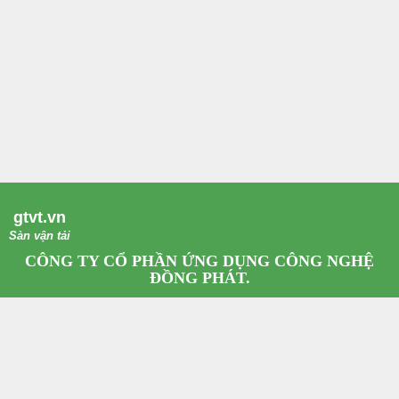
gtvt.vn
Sàn vận tải
CÔNG TY CỔ PHẦN ỨNG DỤNG CÔNG NGHỆ
ĐỒNG PHÁT.
Giấy phép kinh doanh số: 0108410259 Do Sở Kế Hoạch Đầu Tư Hà Nội cấp.
Trụ sở: Số 139, Đg Xuân Thủy, Q. Cầu Giấy, Tp. Hà Nội.
Email:
dongphattech@gmail.com
Hotline: 0967.79.65.68