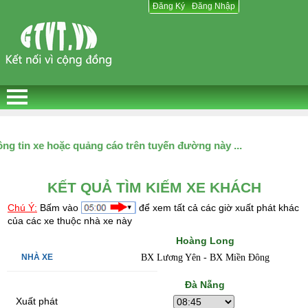
Đăng Ký
Đăng Ký
Đăng Nhập
Đăng Nhập
tạo thông tin xe hoặc quảng cáo trên tuyến đường này ...
KẾT QUẢ TÌM KIẾM XE KHÁCH
Chú Ý:
Bấm vào
để xem tất cả các giờ xuất phát khác
của các xe thuộc nhà xe này
Hoàng Long
BX Lương Yên - BX Miền Đông
Đà Nẵng