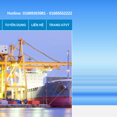
Hotline: 01689303981 - 01665552222
TUYỂN DỤNG
LIÊN HỆ
TRANG GTVT