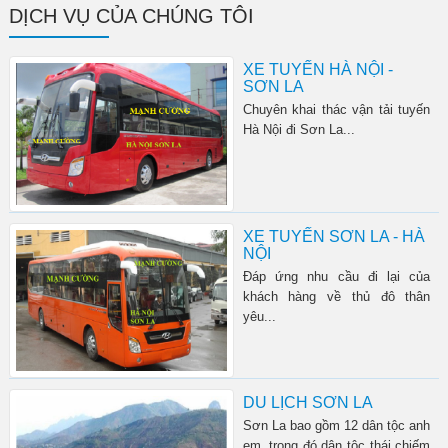
DỊCH VỤ CỦA CHÚNG TÔI
XE TUYẾN HÀ NỘI -
SƠN LA
Chuyên khai thác vận tải tuyến
Hà Nội đi Sơn La...
XE TUYẾN SƠN LA - HÀ
NỘI
Đáp ứng nhu cầu đi lại của
khách hàng về thủ đô thân
yêu...
DU LỊCH SƠN LA
Sơn La bao gồm 12 dân tộc anh
em, trong đó dân tộc thái chiếm