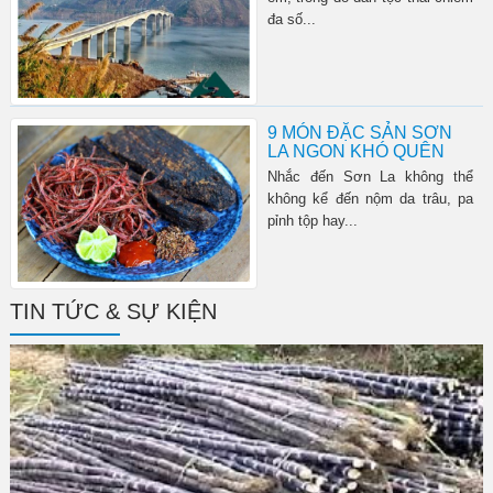
đa số...
9 MÓN ĐẶC SẢN SƠN
LA NGON KHÓ QUÊN
Nhắc đến Sơn La không thể
không kể đến nộm da trâu, pa
pỉnh tộp hay...
TIN TỨC & SỰ KIỆN