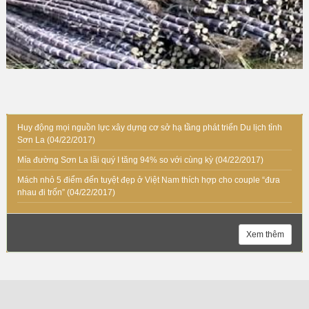
Huy động mọi nguồn lực xây dựng cơ sở hạ tầng phát triển Du lịch tỉnh
Sơn La
(04/22/2017)
Mía đường Sơn La lãi quý I tăng 94% so với cùng kỳ
(04/22/2017)
Mách nhỏ 5 điểm đến tuyệt đẹp ở Việt Nam thích hợp cho couple “đưa
nhau đi trốn”
(04/22/2017)
Xem thêm