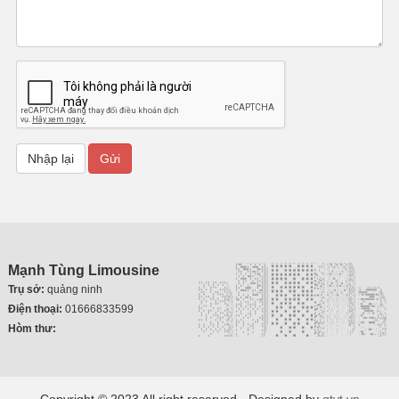
Mạnh Tùng Limousine
Trụ sở:
quảng ninh
Điện thoại:
01666833599
Hòm thư:
Copyright © 2023 All right reserved - Designed by
gtvt.vn