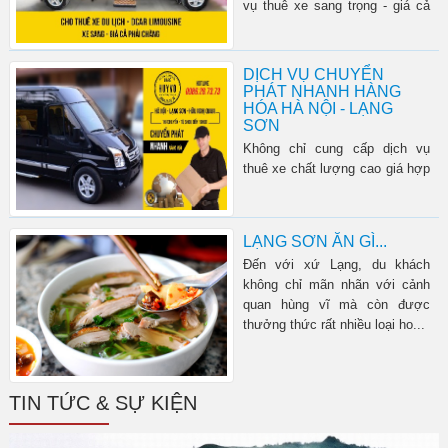
vụ thuê xe sang trọng - giá cả
linh hoạt - phục vụ chuy�...
DỊCH VỤ CHUYỂN
PHÁT NHANH HÀNG
HÓA HÀ NỘI - LẠNG
SƠN
Không chỉ cung cấp dịch vụ
thuê xe chất lượng cao giá hợp
lí, Huy Võ Limousine còn nhận
chuyển phát nhanh hàng hóa
tuy...
LẠNG SƠN ĂN GÌ...
Đến với xứ Lạng, du khách
không chỉ mãn nhãn với cảnh
quan hùng vĩ mà còn được
thưởng thức rất nhiều loại ho...
TIN TỨC & SỰ KIỆN