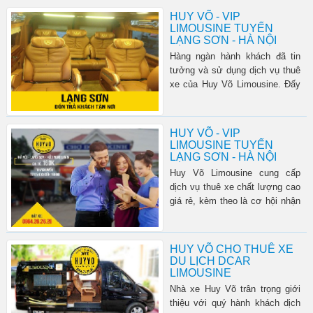
HUY VÕ - VIP
LIMOUSINE TUYẾN
LẠNG SƠN - HÀ NỘI
Hàng ngàn hành khách đã tin
tưởng và sử dụng dịch vụ thuê
xe của Huy Võ Limousine. Đấy
là động lực để chúng tô...
HUY VÕ - VIP
LIMOUSINE TUYẾN
LẠNG SƠN - HÀ NỘI
Huy Võ Limousine cung cấp
dịch vụ thuê xe chất lượng cao
giá rẻ, kèm theo là cơ hội nhận
nhiều ưu đãi đặc biệt.
HUY VÕ CHO THUÊ XE
DU LỊCH DCAR
LIMOUSINE
Nhà xe Huy Võ trân trọng giới
thiệu với quý hành khách dịch