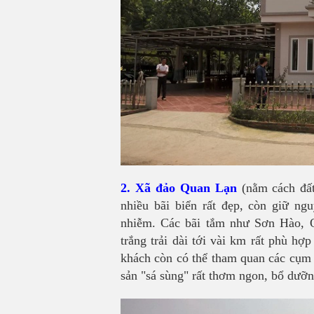
2. Xã đảo Quan Lạn
(nằm cách đất 
nhiều bãi biển rất đẹp, còn giữ ng
nhiễm. Các bãi tắm như Sơn Hào, Q
trắng trải dài tới vài km rất phù h
khách còn có thể tham quan các cụm d
sản "sá sùng" rất thơm ngon, bổ dư