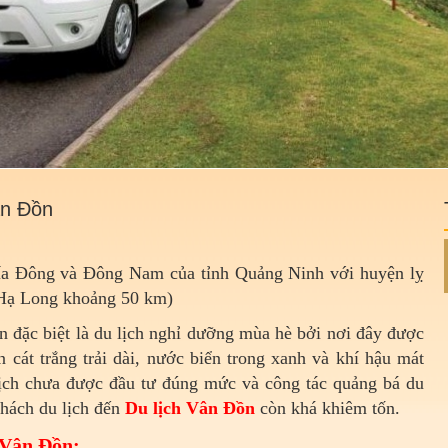
ân Đồn
ía Đông và Đông Nam của tỉnh Quảng Ninh với huyện lỵ
ố Hạ Long khoảng 50 km)
n đặc biệt là du lịch nghỉ dưỡng mùa hè bởi nơi đây được
 cát trắng trải dài, nước biển trong xanh và khí hậu mát
lịch chưa được đầu tư đúng mức và công tác quảng bá du
khách du lịch đến
Du lịch Vân Đồn
còn khá khiêm tốn.
 Vân Đồn: