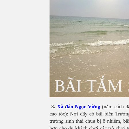
3.
Xã đảo Ngọc Vừng
(nằm cách đất
cao tốc): Nơi đây có bãi biển Trườ
trường sinh thái chưa bị ô nhiễm, bãi
hợp cho du khách chơi các trò chơi t