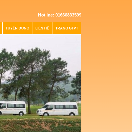
Hotline: 01666833599
TUYỂN DỤNG
LIÊN HỆ
TRANG GTVT