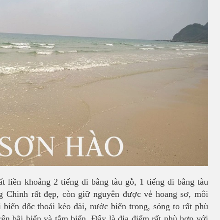
 liền khoảng 2 tiếng đi bằng tàu gỗ, 1 tiếng đi bằng tàu
ng Chinh rất đẹp, còn giữ nguyên được vẻ hoang sơ, môi
 biển dốc thoải kéo dài, nước biển trong, sóng to rất phù
rên bãi biển và tắm biển. Đây là địa điểm rất phù hợp với