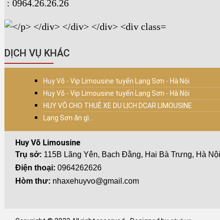
: 0964.26.26.26
DỊCH VỤ KHÁC
Huy Võ - Vip Limousine tuyến Lạng Sơn - Hà Nội
Huy Võ - Vip Limousine tuyến Lạng Sơn - Hà Nội
HUY VÕ CHO THUÊ XE DU LỊCH DCAR LIMOUSINE
Lạng Sơn ăn gì...
Huy Võ Limousine
Trụ sở:
115B Lãng Yên, Bạch Đằng, Hai Bà Trưng, Hà Nộ
Điện thoại:
0964262626
Hòm thư:
nhaxehuyvo@gmail.com