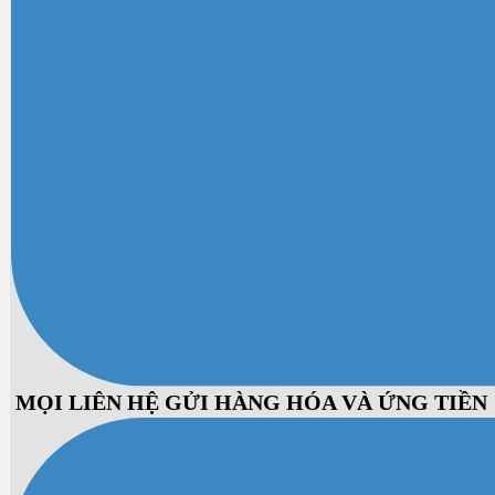
MỌI LIÊN HỆ GỬI HÀNG HÓA VÀ ỨNG TIỀN