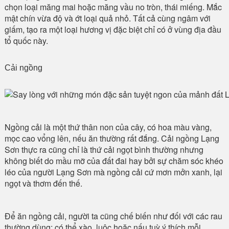
chọn loại măng mai hoặc măng vầu no tròn, thái miếng. Mắc
mật chín vừa độ và ớt loại quả nhỏ. Tất cả cùng ngâm với
giấm, tạo ra một loại hương vị đặc biệt chỉ có ở vùng địa đầu
tổ quốc này.
Cải ngồng
Ngồng cải là một thứ thân non của cây, có hoa màu vàng,
mọc cao vổng lên, nếu ăn thường rất đắng. Cải ngồng Lạng
Sơn thực ra cũng chỉ là thứ cải ngọt bình thường nhưng
không biết do mầu mỡ của đất đai hay bởi sự chăm sóc khéo
léo của người Lạng Sơn mà ngồng cải cứ mơn mởn xanh, lại
ngọt và thơm đến thế.
Để ăn ngồng cải, người ta cũng chế biến như đối với các rau
thường dùng: có thể xào, luộc hoặc nấu tuỳ ý thích mỗi