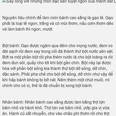
Nguyên liệu chính để làm món bánh cao sằng là gạo tẻ. Gạo
phải là loại tẻ ngon, trắng và có mùi thơm, nấu cơm thơm dẻo
và làm bánh thì ngon, mượt.
Bột bánh: Gạo được ngâm qua đêm cho mọng nước, đem vo
đãi sạch rồi đem xay trong cối đá thành thứ bột nước sền sệt.
Bớt ra một phần bột rồi pha thêm nước lã cho bột loãng ra rồi
đem đun sôi, quấy cho tới khi bột gần chín. Bột này lại được
hòa với phần bột sống kia thành thứ bột dở sống, dở chín,
đặc sánh. Phải pha chế cho bột dở sống, dở chín như vậy để
khi hấp bánh không bị bở nát. Nêm thêm một chút muối, mì
chính cho có vị, thế là đã chuẩn bị xong bột bánh.
Nhân bánh: Nhân bánh cao sằng được làm bằng thịt lợn
băm nhỏ và hành khô. Thịt lợn vai băm nhỏ, ướp gia vị vừa
ăn. Hành củ xắt nhuyễn, cho vào chảo phi thơm rồi cho thịt