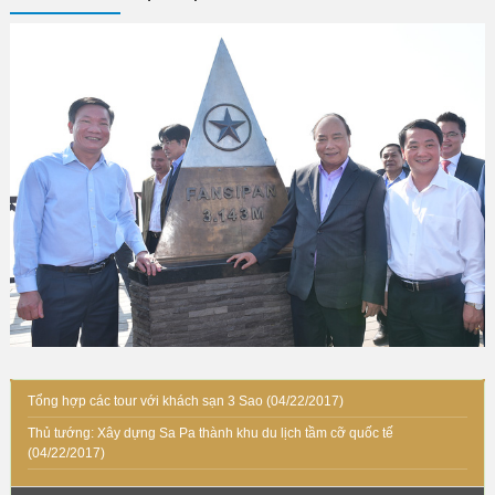
Tổng hợp các tour với khách sạn 3 Sao
(04/22/2017)
Thủ tướng: Xây dựng Sa Pa thành khu du lịch tầm cỡ quốc tế
(04/22/2017)