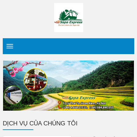
DỊCH VỤ CỦA CHÚNG TÔI