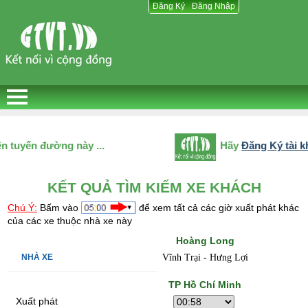
Đăng Ký
Đăng Ký
Đăng Nhập
Đăng Nhập
rên tuyến đường này ...
Hãy
Đăng Ký tà
KẾT QUẢ TÌM KIẾM XE KHÁCH
Chú Ý:
Bấm vào
để xem tất cả các giờ xuất phát khác
của các xe thuộc nhà xe này
Hoàng Long
Vĩnh Trại - Hưng Lợi
TP Hồ Chí Minh