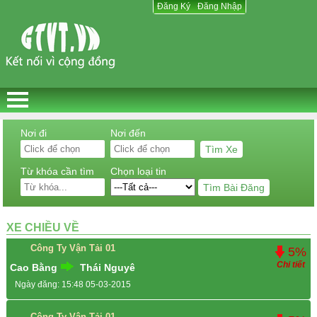
Đăng Ký
Đăng Ký
Đăng Nhập
Đăng Nhập
Nơi đi
Nơi đến
Từ khóa cần tìm
Chọn loại tin
Công Ty Vận Tải 01
5%
Chi tiết
Hà Nội
Hải Dương
Ngày đăng: 15:31 05-03-2015
XE CHIỀU VỀ
Công Ty Vận Tải 01
5%
Chi tiết
Cao Bằng
Thái Nguyê
Ngày đăng: 15:48 05-03-2015
Công Ty Vận Tải 01