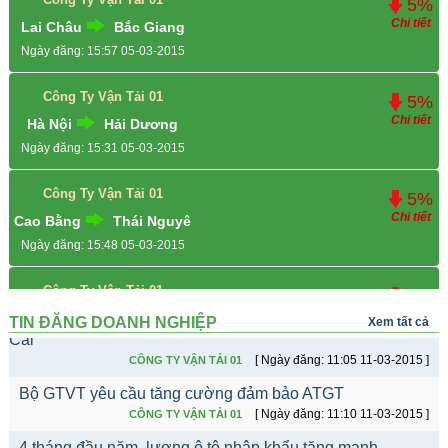
5%
Chi tiết
Lai Châu
Bắc Giang
Ngày đăng: 15:57 05-03-2015
Công Ty Vận Tải 01
5%
Chi tiết
Hà Nội
Hải Dương
Ngày đăng: 15:31 05-03-2015
Công Ty Vận Tải 01
5%
Chi tiết
Cao Bằng
Thái Nguyê
Ngày đăng: 15:48 05-03-2015
Bộ trưởng bộ GTVT Đinh La Thăng: Phải thông xe Dự án
Thái Ng...
[ Ngày đăng: 10:26 11-03-2015 ]
CÔNG TY VẬN TẢI 01
Công Ty Vận Tải 01
5%
Chi tiết
Lai Châu
Bắc Giang
Thông xe nút giao thông IC12 trên cao tốc Nội Bài - Lào
TIN ĐĂNG DOANH NGHIỆP
Xem tất cả
Cai
Ngày đăng: 15:57 05-03-2015
[ Ngày đăng: 11:05 11-03-2015 ]
CÔNG TY VẬN TẢI 01
Bộ GTVT yêu cầu tăng cường đảm bảo ATGT
[ Ngày đăng: 11:10 11-03-2015 ]
CÔNG TY VẬN TẢI 01
4 tháng đầu năm, lượng ô tô nhập khẩu tăng mạnh