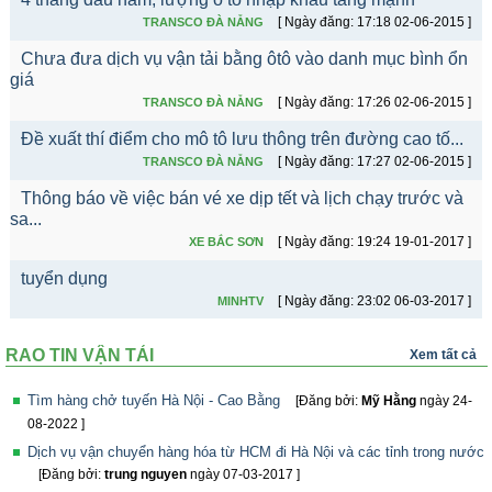
[ Ngày đăng: 17:18 02-06-2015 ]
TRANSCO ĐÀ NẴNG
Chưa đưa dịch vụ vận tải bằng ôtô vào danh mục bình ổn
giá
[ Ngày đăng: 17:26 02-06-2015 ]
TRANSCO ĐÀ NẴNG
Đề xuất thí điểm cho mô tô lưu thông trên đường cao tố...
[ Ngày đăng: 17:27 02-06-2015 ]
TRANSCO ĐÀ NẴNG
Thông báo về việc bán vé xe dịp tết và lịch chạy trước và
sa...
[ Ngày đăng: 19:24 19-01-2017 ]
XE BẮC SƠN
tuyển dụng
[ Ngày đăng: 23:02 06-03-2017 ]
MINHTV
"MÙA ĐÔNG KHÔNG LẠNH" với khoáng nóng Thanh
Thủy
RAO TIN VẬN TẢI
Xem tất cả
[ Ngày đăng: 04:27 21-04-2017 ]
XE LIÊN ANH
Tìm hàng chở tuyến Hà Nội - Cao Bằng
[Đăng bởi:
Mỹ Hằng
ngày 24-
Xõa 4 ngày nghỉ lễ 30.4.2017 – 1.5.2017
08-2022 ]
[ Ngày đăng: 05:23 21-04-2017 ]
XE LIÊN ANH
Dịch vụ vận chuyển hàng hóa từ HCM đi Hà Nội và các tỉnh trong nước
Giá vé xe khách đi từ TP HCM dịp lễ 30⁄4, 1⁄5 tă...
[Đăng bởi:
trung nguyen
ngày 07-03-2017 ]