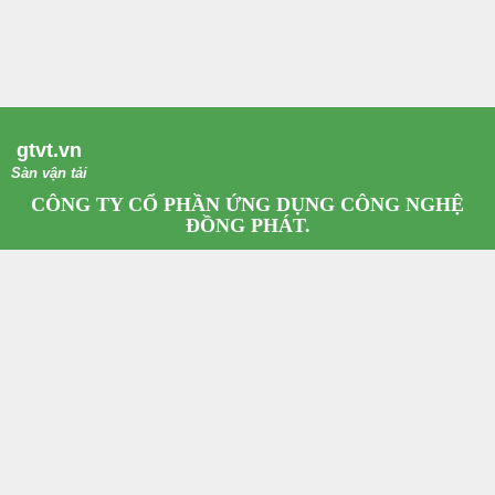
gtvt.vn
Sàn vận tải
CÔNG TY CỔ PHẦN ỨNG DỤNG CÔNG NGHỆ
ĐỒNG PHÁT.
Giấy phép kinh doanh số: 0108410259 Do Sở Kế Hoạch Đầu Tư Hà Nội cấp.
Trụ sở: Số 139, Đg Xuân Thủy, Q. Cầu Giấy, Tp. Hà Nội.
Email:
dongphattech@gmail.com
Hotline: 0967.79.65.68
Bản quyền ©2023 thuộc về
Công Ty Cổ Phần Ứng Dụng Công Nghệ Đồng
Phát.
Other system covered by
ISOCARD - Innovative Smart Office and Home
Reviews