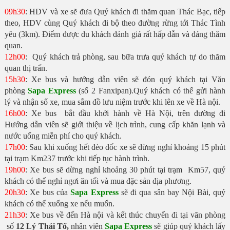
09h30
: HDV và xe sẽ đưa Quý khách đi thăm quan Thác Bạc, tiếp
theo, HDV cùng Quý khách đi bộ theo đường rừng tới Thác Tình
yêu (3km). Điểm được du khách đánh giá rất hấp dẫn và đáng thăm
quan.
12h00
: Quý khách trả phòng, sau bữa trưa quý khách tự do thăm
quan thị trấn.
15h30
: Xe bus và hướng dẫn viên sẽ đón quý khách tại Văn
phòng
Sapa Express
(số 2 Fanxipan).Quý khách có thể gửi hành
lý và nhận số xe, mua sắm đồ lưu niệm trước khi lên xe về Hà nội.
16h00
: Xe bus bắt đầu khởi hành về Hà Nội, trên đường đi
Hướng dẫn viên sẽ giới thiệu về lịch trình, cung cấp khăn lạnh và
nước uống miễn phí cho quý khách.
17h00
: Sau khi xuống hết đèo dốc xe sẽ dừng nghỉ khoảng 15 phút
tại trạm Km237 trước khi tiếp tục hành trình.
19h00
: Xe bus sẽ dừng nghỉ khoảng 30 phút tại trạm Km57, quý
khách có thể nghỉ ngơi ăn tối và mua đặc sản địa phương.
20h30
: Xe bus của
Sapa Express
sẽ đi qua sân bay Nội Bài, quý
khách có thể xuống xe nếu muốn.
21h30
: Xe bus về đến Hà nội và kết thúc chuyến đi tại văn phòng
số
12 Lý Thái Tổ,
nhân viên
Sapa Express
sẽ giúp quý khách lấy