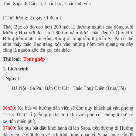
Tour Sapa đi Cát cát, Thác bạc, Thác tình yêu
[ Thời lượng: 2 ngày / 1 đêm ]
Thác Bạc có độ cao hơn 200 mét là thượng nguồn của dòng suối
Mường Hoa với độ cao 1.800 m nằm dưới chân đèo Ô Quy Hồ.
Đứng trên đỉnh núi Hàm Rồng ở trung tâm thị trấn Sa Pa có thể
nhìn thấy thác Bạc trắng xóa vào những hôm trời quang và đây
cũng là nguồn gốc tên gọi của thác.
Thể loại:
Tour ghép
1. Lịch trình
- Ngày 1
Hà Nội - Sa Pa - Bản Cát Cát - Thác Thuỷ Điện (Trưa/Tối)
06h30:
Xe bus và hướng dẫn viên sẽ đón quý khách tại văn phòng
12 Lý Thái Tổ (nếu quý khách ở khu vực phố cổ, chúng tôi sẽ có
xe đón miễn phí).
07h00:
Xe bus bắt đầu khởi hành đi lên Sapa, trên đường đi Hướng
dẫn viên sẽ giới thiệu về lịch trình, tổng quan về Sapa, cung cấp đồ