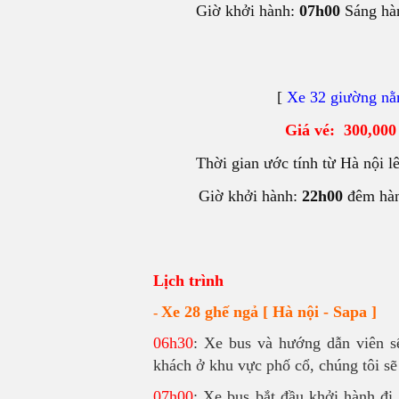
Giờ khởi hành:
07h00
Sáng hà
[
Xe 32 giường n
Giá vé: 300,000
Thời gian ước tính từ Hà nội l
Giờ khởi hành:
22h00
đêm hàn
Lịch trình
Xe 28 ghế ngả [ Hà nội - Sapa ]
-
06h30
: Xe bus và hướng dẫn viên s
khách ở khu vực phố cổ, chúng tôi sẽ
07h00
: Xe bus bắt đầu khởi hành đi