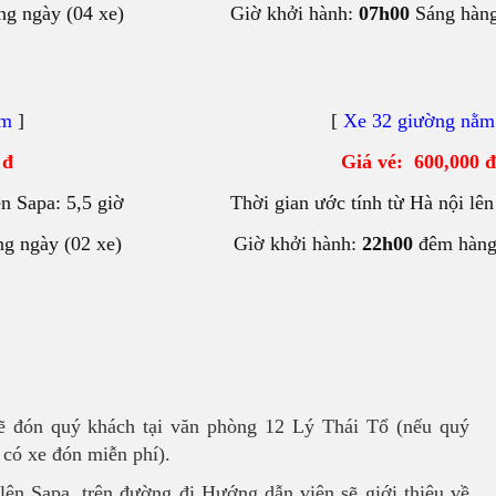
ng ngày (04 xe)
Giờ khởi hành:
07h00
Sáng hàng
ằm
]
[
Xe 32 giường nằm
 đ
Giá vé: 600,000 đ
ên Sapa: 5,5 giờ
Thời gian ước tính từ Hà nội lên
g ngày (02 xe)
Giờ khởi hành:
22h00
đêm hàng 
ẽ đón quý khách tại văn phòng 12 Lý Thái Tổ (nếu quý
 có xe đón miễn phí).
 lên Sapa, trên đường đi Hướng dẫn viên sẽ giới thiệu về