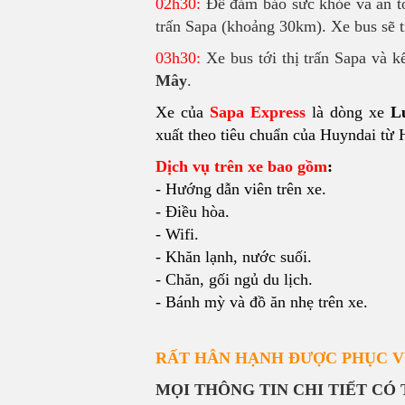
02h30:
Để đảm bảo sức khỏe và an to
trấn Sapa (khoảng 30km). Xe bus sẽ t
03h30:
Xe bus tới thị trấn Sapa và k
Mây
.
Xe của
Sapa Express
là dòng xe
Lu
xuất theo tiêu chuẩn của Huyndai từ
Dịch vụ trên xe bao gồm
:
- Hướng dẫn viên trên xe.
- Điều hòa.
- Wifi.
- Khăn lạnh, nước suối.
- Chăn, gối ngủ du lịch.
- Bánh mỳ và đồ ăn nhẹ trên xe.
RẤT HÂN HẠNH ĐƯỢC PHỤC V
MỌI THÔNG TIN CHI TIẾT CÓ 