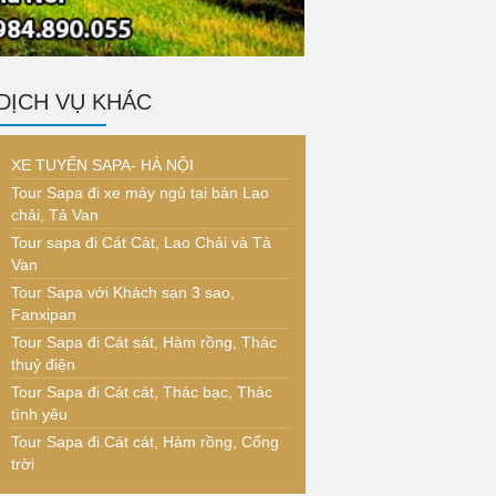
DỊCH VỤ KHÁC
XE TUYẾN SAPA- HÀ NỘI
Tour Sapa đi xe máy ngủ tại bản Lao
chải, Tả Van
Tour sapa đi Cát Cát, Lao Chải và Tả
Van
Tour Sapa với Khách sạn 3 sao,
Fanxipan
Tour Sapa đi Cát sát, Hàm rồng, Thác
thuỷ điện
Tour Sapa đi Cát cát, Thác bạc, Thác
tình yêu
Tour Sapa đi Cát cát, Hàm rồng, Cổng
trời