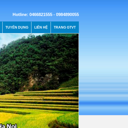
Hotline: 0466821555 - 0984890055
TUYỂN DỤNG
LIÊN HỆ
TRANG GTVT