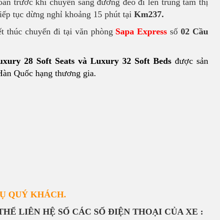
àn trước khi chuyển sang đường đèo đi lên trung tâm thị
iếp tục dừng nghỉ khoảng 15 phút tại
Km237.
ết thúc chuyến đi tại văn phòng
Sapa Express
số
02 Cầu
xury 28 Soft Seats và Luxury 32 Soft Beds
được sản
 Hàn Quốc hạng thương gia.
Ụ QUÝ KHÁCH.
THỂ LIÊN HỆ SỐ CÁC SỐ ĐIỆN THOẠI CỦA XE :