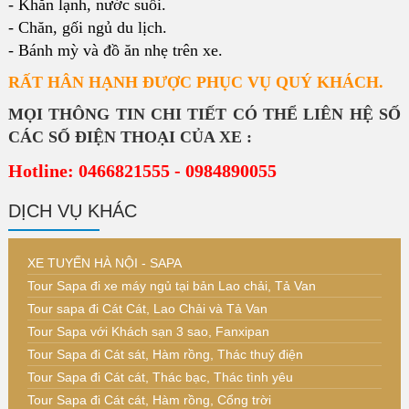
- Khăn lạnh, nước suối.
- Chăn, gối ngủ du lịch.
- Bánh mỳ và đồ ăn nhẹ trên xe.
RẤT HÂN HẠNH ĐƯỢC PHỤC VỤ QUÝ KHÁCH.
MỌI THÔNG TIN CHI TIẾT CÓ THỂ LIÊN HỆ SỐ
CÁC SỐ ĐIỆN THOẠI CỦA XE :
Hotline: 0466821555 - 0984890055
DỊCH VỤ KHÁC
XE TUYẾN HÀ NỘI - SAPA
Tour Sapa đi xe máy ngủ tại bản Lao chải, Tả Van
Tour sapa đi Cát Cát, Lao Chải và Tả Van
Tour Sapa với Khách sạn 3 sao, Fanxipan
Tour Sapa đi Cát sát, Hàm rồng, Thác thuỷ điện
Tour Sapa đi Cát cát, Thác bạc, Thác tình yêu
Tour Sapa đi Cát cát, Hàm rồng, Cổng trời