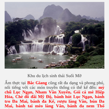
Khu du lịch sinh thái Suối Mỡ
Ẩm thực tại
Bắc Giang
cũng rất đa dạng và phong phú,
nổi tiếng với các món truyền thống có thể kể đến:
mỳ
chũ Lục Ngạn, Nham Vân Xuyên, Gỏi cá mè Hiệp
Hòa, Chè đỗ đãi Mỹ Độ, bánh hút Lục Ngạn, bánh
tro Đa Mai, bánh đa Kế, rượu làng Vân, bún Đa
Mai, bánh tai mèo làng Vân, bánh đa nem Thổ