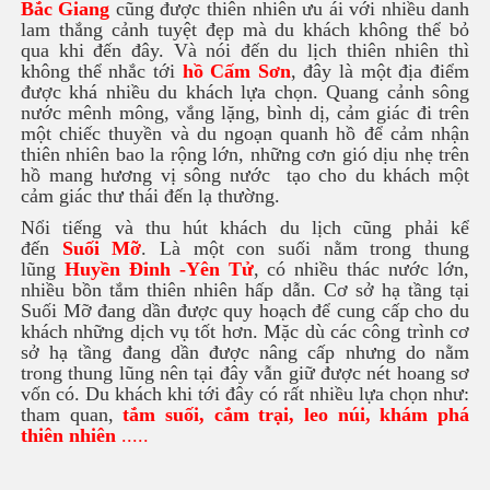
Bắc Giang
cũng được thiên nhiên ưu ái với nhiều danh
lam thắng cảnh tuyệt đẹp mà du khách không thể bỏ
qua khi đến đây. Và nói đến du lịch thiên nhiên thì
không thể nhắc tới
hồ Cấm Sơn
, đây là một địa điểm
được khá nhiều du khách lựa chọn. Quang cảnh sông
nước mênh mông, vắng lặng, bình dị, cảm giác đi trên
một chiếc thuyền và du ngoạn quanh hồ để cảm nhận
thiên nhiên bao la rộng lớn, những cơn gió dịu nhẹ trên
hồ mang hương vị sông nước tạo cho du khách một
cảm giác thư thái đến lạ thường.
Nổi tiếng và thu hút khách du lịch cũng phải kể
đến
Suối Mỡ
. Là một con suối nằm trong thung
lũng
Huyền Đinh -Yên Tử
, có nhiều thác nước lớn,
nhiều bồn tắm thiên nhiên hấp dẫn. Cơ sở hạ tầng tại
Suối Mỡ đang dần được quy hoạch để cung cấp cho du
khách những dịch vụ tốt hơn. Mặc dù các công trình cơ
sở hạ tầng đang dần được nâng cấp nhưng do nằm
trong thung lũng nên tại đây vẫn giữ được nét hoang sơ
vốn có. Du khách khi tới đây có rất nhiều lựa chọn như:
tham quan,
tắm suối, cắm trại, leo núi, khám phá
thiên nhiên
.....