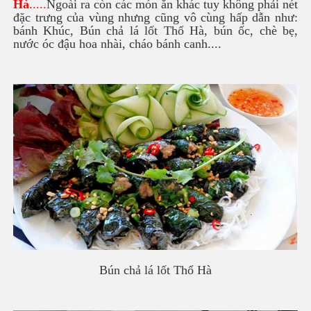
Hà
.....
Ngoài ra còn các món ăn khác tuy không phải nét
đặc trưng của vùng nhưng cũng vô cùng hấp dẫn như:
bánh Khúc, Bún chả lá lốt Thổ Hà, bún ốc, chè bẹ,
nước óc đậu hoa nhài, cháo bánh canh....
Bún chả lá lốt Thổ Hà