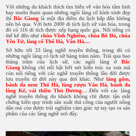
Với những du khách thích tìm hiểu về văn hóa tâm linh
hay muốn tham quan những ngôi làng cổ kính xinh đẹp
thì
Bắc Giang
là một địa điểm du lịch hấp dẫn không
nên bỏ qua. Với hơn 2000 di tích lịch sử văn hóa, trong
đó có 116 di tích được xếp hạng quốc gia. Nổi tiếng có
thể kể đến như
chùa Vĩnh Nghiêm, chùa Bổ Đà, chùa
Yên Tử, làng cổ Thổ Hà, Vân Hà....
Sở hữu tới 33 làng nghề truyền thống, trong đó có
những ngôi làng có lịch sử hàng trăm năm. Trải qua bao
thăng trầm của lịch sử, các ngôi làng ở
Bắc
Giang
không chỉ nổi bật bởi nét kiến trúc xa xưa mà
còn nổi tiếng với các nghề truyền thống lâu đời được
lưu truyền từ đời này qua đơi khác. Như
làng gốm,
bánh đa nem Thổ Hà, làng rượu Vân Hà, bánh đa
làng Kế, vải thiều Thủ Dương
.....
Đến với các làng
nghề truyền thống du khách không chỉ được tận mắt
chứng kiến quy trình sản xuất thủ công của người nông
dân mà còn được trải nghiệm cảm giác tự tay tạo ra sản
phẩm của các làng nghề nơi đây.