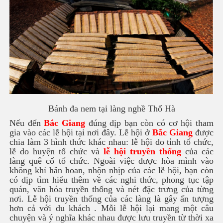
Bánh đa nem tại làng nghề Thổ Hà
Nếu đến
Bắc Giang
đúng dịp bạn còn có cơ hội tham
gia vào các lễ hội tại nơi đây. Lễ hội ở
Bắc Giang
được
chia làm 3 hình thức khác nhau: lễ hội do tỉnh tổ chức,
lễ do huyện tổ chức và
lễ hội truyền thống
của các
làng quê cổ tổ chức. Ngoài việc được hòa mình vào
không khí hân hoan, nhộn nhịp của các lễ hội, bạn còn
có dịp tìm hiểu thêm về các nghi thức, phong tục tập
quán, văn hóa truyền thống và nét đặc trưng của từng
nơi. Lễ hội truyền thống của các làng là gây ấn tượng
hơn cả với du khách . Mỗi lễ hội lại mang một câu
chuyện và ý nghĩa khác nhau được lưu truyền từ thời xa