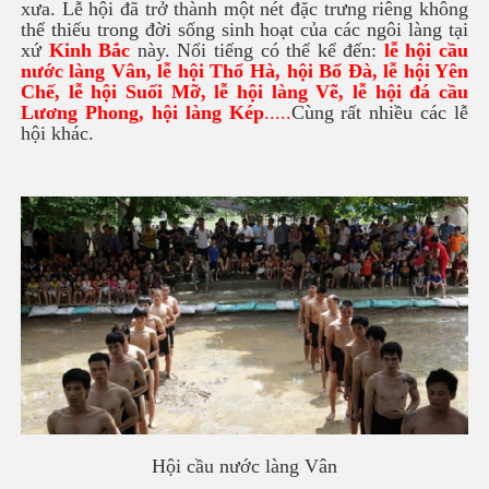
xưa. Lễ hội đã trở thành một nét đặc trưng riêng không
thể thiếu trong đời sống sinh hoạt của các ngôi làng tại
xứ
Kinh Bắc
này. Nổi tiếng có thể kể đến:
lễ hội cầu
nước làng Vân, lễ hội Thổ Hà, hội Bổ Đà, lễ hội Yên
Chế, lễ hội Suối Mỡ, lễ hội làng Vẽ, lễ hội đá cầu
Lương Phong, hội làng Kép
.....
Cùng rất nhiều các lễ
hội khác.
Hội cầu nước làng Vân