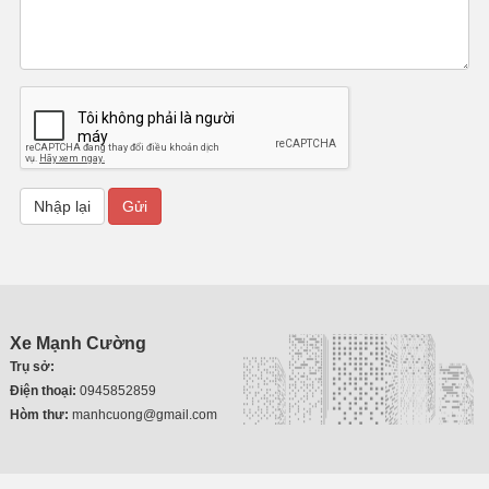
Xe Mạnh Cường
Trụ sở:
Điện thoại:
0945852859
Hòm thư:
manhcuong@gmail.com