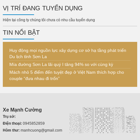
VỊ TRÍ ĐANG TUYỂN DỤNG
Hiện tại công ty chúng tôi chưa có nhu cầu tuyển dụng
TIN NỔI BẬT
Huy động mọi nguồn lực xây dựng cơ sở hạ tầng phát triển
Du lịch tỉnh Sơn La
Mía đường Sơn La lãi quý I tăng 94% so với cùng kỳ
Mách nhỏ 5 điểm đến tuyệt đẹp ở Việt Nam thích hợp cho
couple “đưa nhau đi trốn”
Xe Mạnh Cường
Trụ sở:
Điện thoại:
0945852859
Hòm thư:
manhcuong@gmail.com