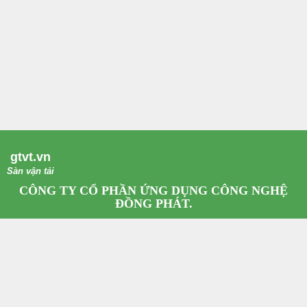
gtvt.vn
Sàn vận tải
CÔNG TY CỔ PHẦN ỨNG DỤNG CÔNG NGHỆ
ĐỒNG PHÁT.
Giấy phép kinh doanh số: 0108410259 Do Sở Kế Hoạch Đầu Tư Hà Nội cấp.
Trụ sở: Số 139, Đg Xuân Thủy, Q. Cầu Giấy, Tp. Hà Nội.
Email:
dongphattech@gmail.com
Hotline: 0967.79.65.68